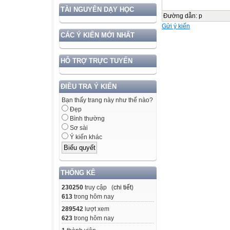
TÀI NGUYÊN DẠY HỌC
Đường dẫn
:
p
Gửi ý kiến
CÁC Ý KIẾN MỚI NHẤT
HỖ TRỢ TRỰC TUYẾN
ĐIỀU TRA Ý KIẾN
Bạn thấy trang này như thế nào?
Đẹp
Bình thường
Sơ sài
Ý kiến khác
THỐNG KÊ
230250
truy cập (
chi tiết
)
613
trong hôm nay
289542
lượt xem
623
trong hôm nay